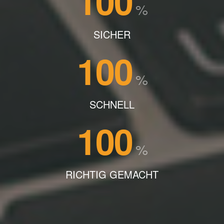
100
%
SICHER
100
%
SCHNELL
100
%
RICHTIG GEMACHT